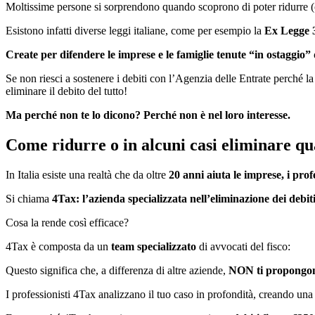
Moltissime persone si sorprendono quando scoprono di poter ridurre (o 
Esistono infatti diverse leggi italiane, come per esempio la
Ex Legge 
Create per difendere le imprese e le famiglie tenute “in ostaggio” 
Se non riesci a sostenere i debiti con l’Agenzia delle Entrate perché 
eliminare il debito del tutto!
Ma perché non te lo dicono? Perché non è nel loro interesse.
Come ridurre o in alcuni casi eliminare qual
In Italia esiste una realtà che da oltre
20 anni aiuta le imprese, i profe
Si chiama
4Tax: l’azienda
specializzata nell’eliminazione dei debit
Cosa la rende così efficace?
4Tax è composta da un
team specializzato
di avvocati
del fisco:
Questo significa che, a differenza di altre aziende,
NON ti propongon
I professionisti 4Tax analizzano il tuo caso in profondità, creando un