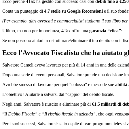
Ecco perché 4Tax ha gestito con successo casi con
debiti fino a €250
Conta un punteggio di
4,7 stelle su Google Recensioni
e il suo fonda
(Per esempio, altri avvocati e commercialisti studiano il suo libro per
Ultimo, ma non per importanza, 4Tax offre una
garanzia
“etica”
:
Se non possono aiutarti a ristrutturare/eliminare il tuo debito con il fi
Ecco l'Avvocato Fiscalista che ha aiutato gli 
Salvatore Cameli
aveva lavorato per più di 14 anni in una delle aziende
Dopo una serie di eventi personali, Salvatore prende una decisione i
Avrebbe smesso di lavorare per quel “colosso” e messo le sue
abilità
L’obiettivo? Aiutarle a salvarsi dal “cappio” del debito fiscale.
Negli anni, Salvatore è riuscito a eliminare più di
€1,5 miliardi di debi
“I
l Debito Fiscale”
e
“Il rischio fiscale in azienda”
, che oggi vengono 
Per i suoi successi, Salvatore è stato ospite di vari programmi televisi