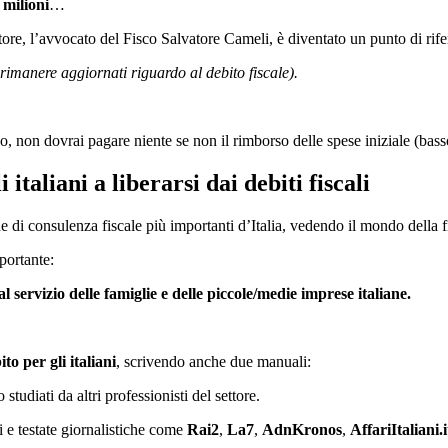
 milioni
…
tore, l’avvocato del Fisco Salvatore Cameli, è diventato un punto di rife
 rimanere aggiornati riguardo al debito fiscale).
sco, non dovrai pagare niente se non il rimborso delle spese iniziale (bass
italiani a liberarsi dai debiti fiscali
 di consulenza fiscale più importanti d’Italia, vedendo il mondo della fi
mportante:
 al servizio delle famiglie e delle piccole/medie imprese italiane.
to per gli italiani
, scrivendo anche due manuali:
studiati da altri professionisti del settore.
vi e testate giornalistiche come
Rai2
,
La7
,
AdnKronos
,
AffariItaliani.i