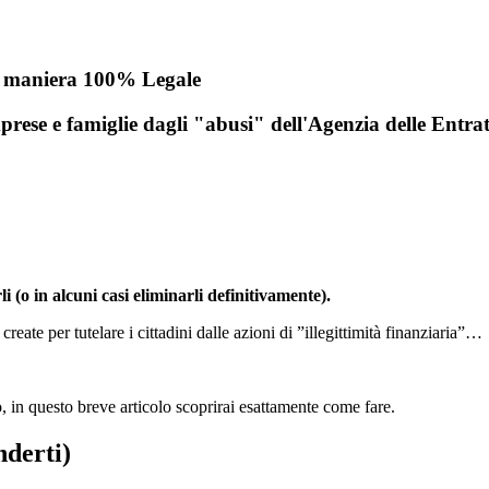
in maniera 100% Legale
mprese e famiglie dagli "abusi" dell'Agenzia delle Entra
i (o in alcuni casi eliminarli definitivamente).
reate per tutelare i cittadini dalle azioni di ”illegittimità finanziaria”…
lo, in questo breve articolo scoprirai esattamente come fare.
nderti)