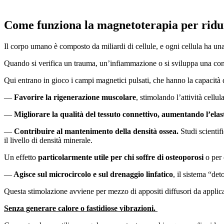
Come funziona la magnetoterapia per ridur
Il corpo umano è composto da miliardi di cellule, e ogni cellula ha una 
Quando si verifica un trauma, un’infiammazione o si sviluppa una co
Qui entrano in gioco i campi magnetici pulsati, che hanno la capacità d
—
Favorire la rigenerazione muscolare
, stimolando l’attività cellu
—
Migliorare
la qualità del tessuto connettivo, aumentando l’elas
—
Contribuire al mantenimento della densità ossea.
Studi scientif
il livello di densità minerale.
Un effetto
particolarmente utile per chi soffre di osteoporosi
o per 
—
Agisce sul microcircolo e sul drenaggio linfatico
, il sistema “de
Questa stimolazione avviene per mezzo di appositi diffusori da applicar
Senza generare calore o fastidiose vibrazioni.