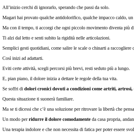
All’inizio cerchi di ignorarlo, sperando che passi da solo.
Magari hai provato qualche antidolorifico, qualche impacco caldo, un 
Ma con il tempo, ti accorgi che ogni piccolo movimento diventa più di
Ti alzi dal letto e senti subito la rigidità nelle articolazioni.
Semplici gesti quotidiani, come salire le scale o chinarti a raccoglier
Così inizi ad adattarti.
Eviti certe attività, scegli percorsi più brevi, resti seduto più a lungo.
E, pian piano, il dolore inizia a dettare le regole della tua vita.
Se soffri di
dolori cronici dovuti a condizioni come artriti, artrosi,
Questa situazione ti suonerà familiare.
Ma se ti dicessi che c’è una soluzione per ritrovare la libertà che pens
Un modo per
ridurre il dolore comodamente
da casa propria, andan
Una terapia indolore e che non necessita di fatica per poter essere svolt