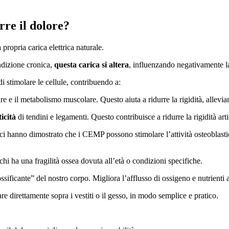
re il dolore?
propria carica elettrica naturale.
ndizione cronica,
questa carica si altera
, influenzando negativamente la
i stimolare le cellule, contribuendo a:
lare e il metabolismo muscolare. Questo aiuta a ridurre la rigidità, allevia
ticità
di tendini e legamenti. Questo contribuisce a ridurre la rigidità arti
ici hanno dimostrato che i CEMP possono stimolare l’attività osteoblas
chi ha una fragilità ossea dovuta all’età o condizioni specifiche.
tossificante” del nostro corpo. Migliora l’afflusso di ossigeno e nutrienti
e direttamente sopra i vestiti o il gesso, in modo semplice e pratico.