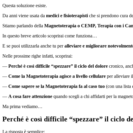
Questa soluzione esiste.
Da anni viene usata da
medici e fisioterapisti
che si prendono cura d
Stiamo parlando della
Magnetoterapia o CEMP, Terapia con i Camp
In questo breve articolo scoprirai come funziona…
E se puoi utilizzarla anche tu per
alleviare e migliorare notevolment
Nelle prossime righe infatti, scoprirai:
—
Perché è così difficile “spezzare” il ciclo del dolore
cronico, anch
—
Come la Magnetoterapia agisce a livello cellulare
per alleviare 
—
Come sapere se la Magnetoterapia fa al caso tuo
(con una lista 
—
A cosa fare attenzione
quando scegli a chi affidarti per la magnet
Ma prima vediamo…
Perché è così difficile “spezzare” il ciclo d
La risposta è semplice: