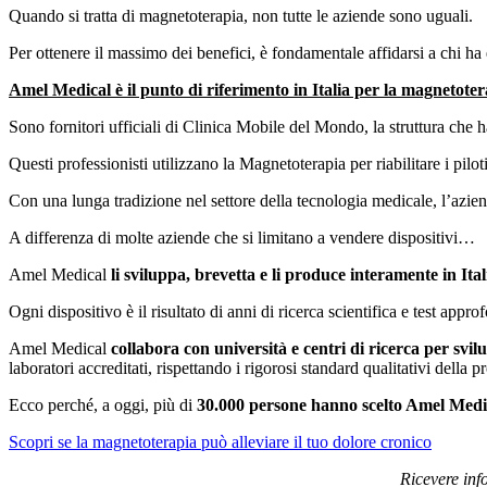
Quando si tratta di magnetoterapia, non tutte le aziende sono uguali.
Per ottenere il massimo dei benefici, è fondamentale affidarsi a chi ha
Amel Medical è il punto di riferimento in Italia per la magnetoter
Sono fornitori ufficiali di Clinica Mobile del Mondo, la struttura che
Questi professionisti utilizzano la Magnetoterapia per riabilitare i pilo
Con una lunga tradizione nel settore della tecnologia medicale, l’azienda
A differenza di molte aziende che si limitano a vendere dispositivi…
Amel Medical
li sviluppa, brevetta e li produce interamente in Ital
Ogni dispositivo è il risultato di anni di ricerca scientifica e test appro
Amel Medical
collabora con università e centri di ricerca per svi
laboratori accreditati, rispettando i rigorosi standard qualitativi dell
Ecco perché, a oggi, più di
30.000 persone hanno scelto Amel Med
Scopri se la magnetoterapia può alleviare il tuo dolore cronico
Ricevere inf