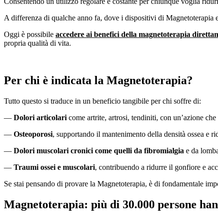
Consentendo un utilizzo regolare e costante per chiunque voglia ridurre
A differenza di qualche anno fa, dove i dispositivi di Magnetoterapia 
Oggi è possibile
accedere ai benefici della magnetoterapia diretta
propria qualità di vita.
Per chi è indicata la Magnetoterapia?
Tutto questo si traduce in un beneficio tangibile per chi soffre di:
—
Dolori articolari
come artrite, artrosi, tendiniti, con un’azione che
—
Osteoporosi
, supportando il mantenimento della densità ossea e rid
—
Dolori muscolari cronici come quelli da fibromialgia
e da lomba
—
Traumi ossei e muscolari
, contribuendo a ridurre il gonfiore e acc
Se stai pensando di provare la Magnetoterapia, è di fondamentale impor
Magnetoterapia: più di 30.000 persone hanno