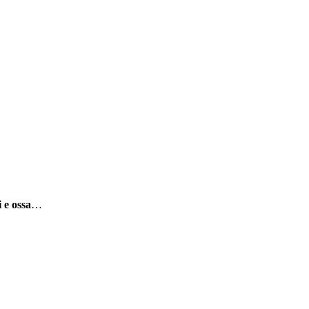
 e ossa
…