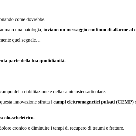
unzionando come dovrebbe.
trauma o una patologia,
inviano un messaggio continuo di allarme al c
eamente quel segnale…
nta parte della tua quotidianità.
campo della riabilitazione e della salute osteo-articolare.
à, questa innovazione sfrutta i
campi elettromagnetici pulsati (CEMP)
c
colo-scheletrico
.
dolore cronico e diminuire i tempi di recupero di traumi e fratture.