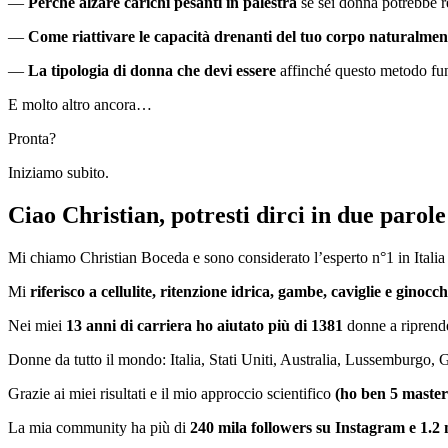
—
Perché alzare carichi pesanti in palestra
se sei donna potrebbe re
—
Come riattivare le capacità drenanti del tuo corpo naturalmen
—
La tipologia di donna che devi essere
affinché questo metodo fun
E molto altro ancora…
Pronta?
Iniziamo subito.
Ciao Christian, potresti dirci in due parole
Mi chiamo Christian Boceda e sono considerato l’esperto n°1 in Italia 
Mi
riferisco a cellulite, ritenzione idrica, gambe, caviglie e ginocc
Nei miei
13 anni di carriera ho aiutato più di 1381
donne a riprende
Donne da tutto il mondo: Italia, Stati Uniti, Australia, Lussemburgo,
Grazie ai miei risultati e il mio approccio scientifico
(ho ben 5 master 
La mia community ha più di
240 mila followers su Instagram e 1.2 