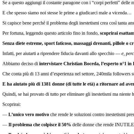
Se a questo aggiungi il costante paragone con i “corpi perfetti” delle
E che spesso siamo noi stesse le prime a giudicarci male a vicenda…
Si capisce bene perché il problema degli inestetismi crea così tanta a
Per fortuna, leggendo questo articolo fino in fondo,
scoprirai esatta
Senza diete estreme, sport faticoso, massaggi drenanti, pillole o c
Infatti, per aiutarti a riprendere fiducia davanti allo specchio —
e, per
Abbiamo deciso di
intervistare Christian Boceda, l’esperto n°1 in I
Che conta più di 13 anni d’esperienza nel settore, 240mila followers su
E ha aiutato più di 1381 donne (di tutte le età) a ritornare ad a
Quindi, se hai provato di tutto per eliminare gli inestetismi ma niente 
Scoprirai:
—
L’unico vero motivo
che rende le soluzioni contro inestetismi pre
—
Il problema che colpisce il 50%
delle donne che rende INUTILE qual