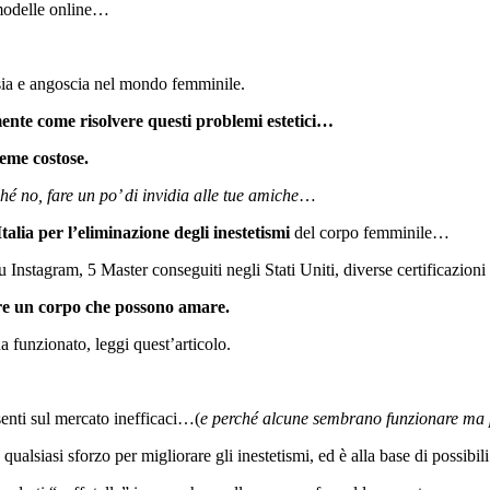
 modelle online…
nsia e angoscia nel mondo femminile.
mente come risolvere questi problemi estetici…
reme costose.
ché no, fare un po’ di invidia alle tue amiche
…
talia per l’eliminazione degli inestetismi
del corpo femminile…
 Instagram, 5 Master conseguiti negli Stati Uniti, diverse certificazioni
vere un corpo che possono amare.
ha funzionato, leggi quest’articolo.
senti sul mercato inefficaci…(
e perché alcune sembrano funzionare ma p
siasi sforzo per migliorare gli inestetismi, ed è alla base di possibili 