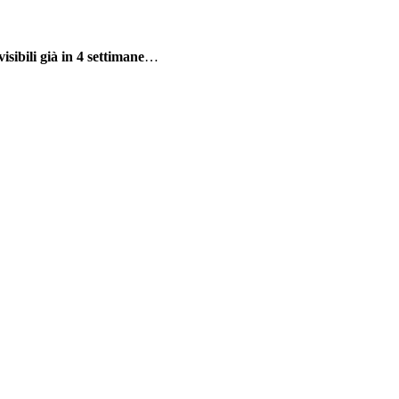
isibili già in 4 settimane
…