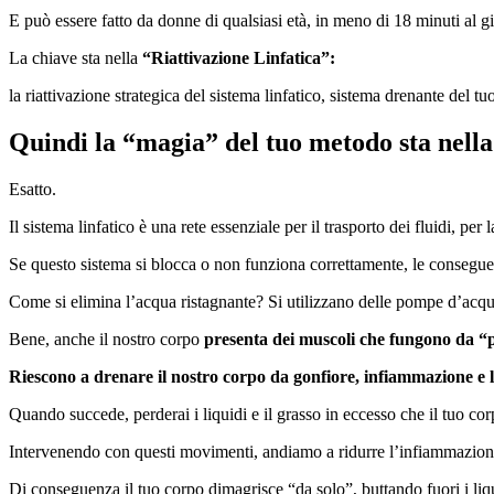
E può essere fatto da donne di qualsiasi età, in meno di 18 minuti al g
La chiave sta nella
“Riattivazione Linfatica”:
la riattivazione strategica del sistema linfatico, sistema drenante del 
Quindi la “magia” del tuo metodo sta nella
Esatto.
Il sistema linfatico è una rete essenziale per il trasporto dei fluidi, per
Se questo sistema si blocca o non funziona correttamente, le consegue
Come si elimina l’acqua ristagnante? Si utilizzano delle pompe d’acqu
Bene, anche il nostro corpo
presenta dei muscoli che fungono da “
Riescono a drenare il nostro corpo da gonfiore, infiammazione e li
Quando succede, perderai i liquidi e il grasso in eccesso che il tuo co
Intervenendo con questi movimenti, andiamo a ridurre l’infiammazion
Di conseguenza il tuo corpo dimagrisce “da solo”, buttando fuori i liqu