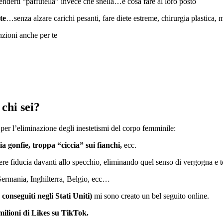
nderti “paffutella” invece che snella…e cosa fare al loro posto
te
…senza alzare carichi pesanti, fare diete estreme, chirurgia plastica, 
zioni anche per te
 chi sei?
per l’eliminazione degli inestetismi del corpo femminile:
hia gonfie, troppa “ciccia” sui fianchi,
ecc.
re fiducia davanti allo specchio, eliminando quel senso di vergogna e 
 Germania, Inghilterra, Belgio, ecc…
conseguiti negli Stati Uniti)
mi sono creato un bel seguito online.
milioni di Likes su TikTok.