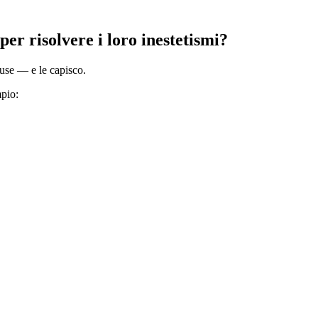
per risolvere i loro inestetismi?
luse — e le capisco.
empio: