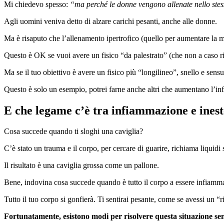
Mi chiedevo spesso:
“ma perché le donne vengono allenate nello ste
Agli uomini veniva detto di alzare carichi pesanti, anche alle donne.
Ma è risaputo che l’allenamento ipertrofico (quello per aumentare la
Questo è OK se vuoi avere un fisico “da palestrato” (che non a caso r
Ma se il tuo obiettivo è avere un fisico più “longilineo”, snello e sens
Questo è solo un esempio, potrei farne anche altri che aumentano l’infi
E che legame c’è tra infiammazione e inest
Cosa succede quando ti sloghi una caviglia?
C’è stato un trauma e il corpo, per cercare di guarire, richiama liquidi 
Il risultato è una caviglia grossa come un pallone.
Bene, indovina cosa succede quando è tutto il corpo a essere infiam
Tutto il tuo corpo si gonfierà. Ti sentirai pesante, come se avessi un “r
Fortunatamente, esistono modi per risolvere questa situazione senz