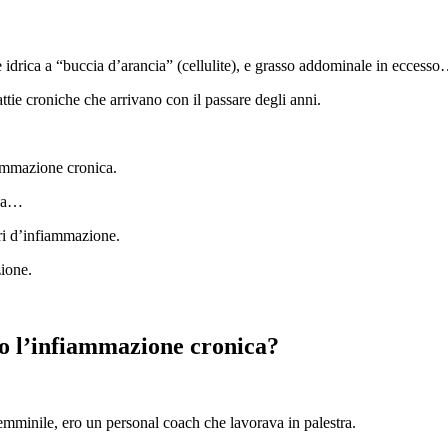
drica a “buccia d’arancia” (cellulite), e grasso addominale in eccess
ttie croniche che arrivano con il passare degli anni.
fiammazione cronica.
nca…
fri d’infiammazione.
zione.
o l’infiammazione cronica?
 femminile, ero un personal coach che lavorava in palestra.