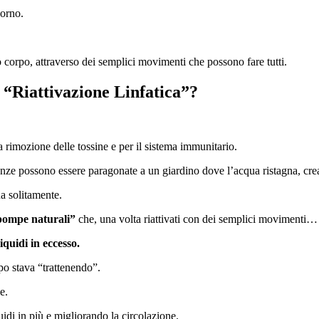
iorno.
tuo corpo, attraverso dei semplici movimenti che possono fare tutti.
 “Riattivazione Linfatica”?
 la rimozione delle tossine e per il sistema immunitario.
nze possono essere paragonate a un giardino dove l’acqua ristagna, crea
a solitamente.
pompe naturali”
che, una volta riattivati con dei semplici movimenti…
quidi in eccesso.
rpo stava “trattenendo”.
e.
idi in più e migliorando la circolazione.