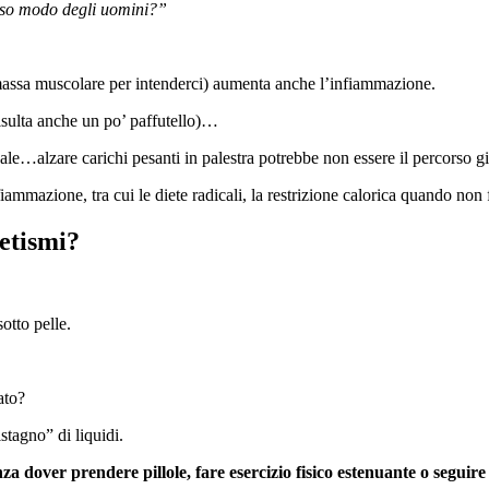
sso modo degli uomini?”
 massa muscolare per intenderci) aumenta anche l’infiammazione.
isulta anche un po’ paffutello)…
uale…alzare carichi pesanti in palestra potrebbe non essere il percorso gi
ammazione, tra cui le diete radicali, la restrizione calorica quando non
etismi?
sotto pelle.
mato?
istagno” di liquidi.
a dover prendere pillole, fare esercizio fisico estenuante o seguir