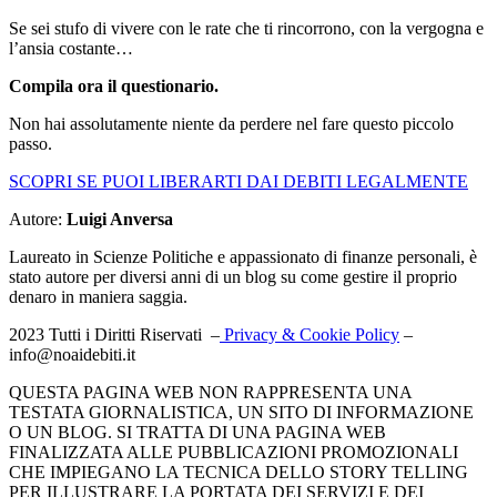
Se sei stufo di vivere con le rate che ti rincorrono, con la vergogna e
l’ansia costante…
Compila ora il questionario.
Non hai assolutamente niente da perdere nel fare questo piccolo
passo.
SCOPRI SE PUOI LIBERARTI DAI DEBITI LEGALMENTE
Autore:
Luigi Anversa
Laureato in Scienze Politiche e appassionato di finanze personali, è
stato autore per diversi anni di un blog su come gestire il proprio
denaro in maniera saggia.
2023 Tutti i Diritti Riservati –
Privacy & Cookie Policy
–
info@noaidebiti.it
QUESTA PAGINA WEB NON RAPPRESENTA UNA
TESTATA GIORNALISTICA, UN SITO DI INFORMAZIONE
O UN BLOG. SI TRATTA DI UNA PAGINA WEB
FINALIZZATA ALLE PUBBLICAZIONI PROMOZIONALI
CHE IMPIEGANO LA TECNICA DELLO STORY TELLING
PER ILLUSTRARE LA PORTATA DEI SERVIZI E DEI