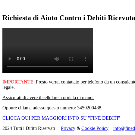
Richiesta di Aiuto Contro i Debiti Ricevuta
IMPORTANTE:
Presto verrai contattato per
telefono
da un consulente 
legale.
Assicurati di avere il cellulare a portata di mano.
Oppure chiama adesso questo numero: 3459200488.
CLICCA QUI PER MAGGIORI INFO SU "FINE DEBITI"
2024 Tutti i Diritti Riservati –
Privacy
&
Cookie Policy
–
info@finede