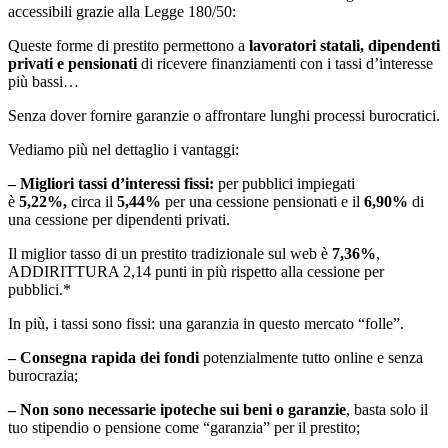
accessibili grazie alla Legge 180/50:
Queste forme di prestito permettono a
lavoratori statali, dipendenti
privati e pensionati
di ricevere finanziamenti con i tassi d’interesse
più bassi…
Senza dover fornire garanzie o affrontare lunghi processi burocratici.
Vediamo più nel dettaglio i vantaggi:
– Migliori tassi d’interessi fissi:
per pubblici impiegati
è
5,22%,
circa il
5,44%
per una cessione pensionati e il
6,90%
di
una cessione per dipendenti privati.
Il miglior tasso di un prestito tradizionale sul web è
7,36%
,
ADDIRITTURA 2,14 punti in più rispetto alla cessione per
pubblici.*
In più, i tassi sono fissi: una garanzia in questo mercato “folle”.
– Consegna rapida dei fondi
potenzialmente tutto online e senza
burocrazia;
– Non sono necessarie ipoteche sui beni o garanzie
, basta solo il
tuo stipendio o pensione come “garanzia” per il prestito;