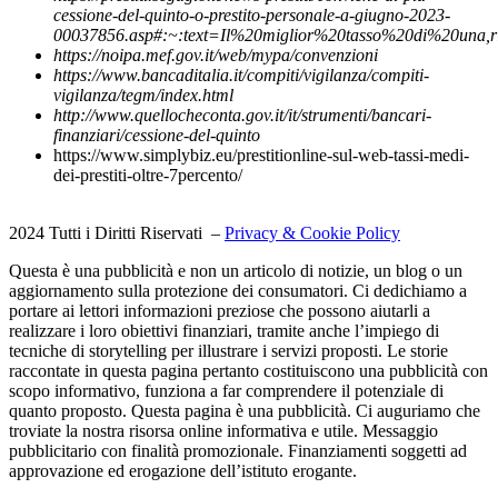
cessione-del-quinto-o-prestito-personale-a-giugno-2023-
00037856.asp#:~:text=Il%20miglior%20tasso%20di%20una,r
https://noipa.mef.gov.it/web/mypa/convenzioni
https://www.bancaditalia.it/compiti/vigilanza/compiti-
vigilanza/tegm/index.html
http://www.quellocheconta.gov.it/it/strumenti/bancari-
finanziari/cessione-del-quinto
https://www.simplybiz.eu/prestitionline-sul-web-tassi-medi-
dei-prestiti-oltre-7percento/
2024 Tutti i Diritti Riservati –
Privacy & Cookie Policy
Questa è una pubblicità e non un articolo di notizie, un blog o un
aggiornamento sulla protezione dei consumatori. Ci dedichiamo a
portare ai lettori informazioni preziose che possono aiutarli a
realizzare i loro obiettivi finanziari, tramite anche l’impiego di
tecniche di storytelling per illustrare i servizi proposti. Le storie
raccontate in questa pagina pertanto costituiscono una pubblicità con
scopo informativo, funziona a far comprendere il potenziale di
quanto proposto. Questa pagina è una pubblicità. Ci auguriamo che
troviate la nostra risorsa online informativa e utile. Messaggio
pubblicitario con finalità promozionale. Finanziamenti soggetti ad
approvazione ed erogazione dell’istituto erogante.