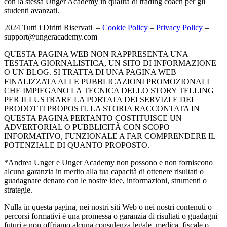
con la stessa Unger Academy in qualità di trading coach per gli
studenti avanzati.
2024 Tutti i Diritti Riservati –
Cookie Policy
–
Privacy Policy
–
support@ungeracademy.com
QUESTA PAGINA WEB NON RAPPRESENTA UNA
TESTATA GIORNALISTICA, UN SITO DI INFORMAZIONE
O UN BLOG. SI TRATTA DI UNA PAGINA WEB
FINALIZZATA ALLE PUBBLICAZIONI PROMOZIONALI
CHE IMPIEGANO LA TECNICA DELLO STORY TELLING
PER ILLUSTRARE LA PORTATA DEI SERVIZI E DEI
PRODOTTI PROPOSTI. LA STORIA RACCONTATA IN
QUESTA PAGINA PERTANTO COSTITUISCE UN
ADVERTORIAL O PUBBLICITÀ CON SCOPO
INFORMATIVO, FUNZIONALE A FAR COMPRENDERE IL
POTENZIALE DI QUANTO PROPOSTO.
*Andrea Unger e Unger Academy non possono e non forniscono
alcuna garanzia in merito alla tua capacità di ottenere risultati o
guadagnare denaro con le nostre idee, informazioni, strumenti o
strategie.
Nulla in questa pagina, nei nostri siti Web o nei nostri contenuti o
percorsi formativi è una promessa o garanzia di risultati o guadagni
futuri e non offriamo alcuna consulenza legale, medica, fiscale o