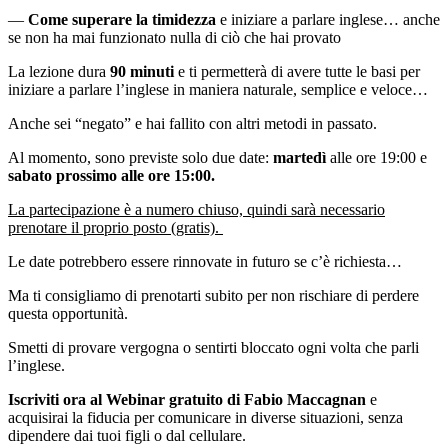
—
Come superare la timidezza
e iniziare a parlare inglese… anche
se non ha mai funzionato nulla di ciò che hai provato
La lezione dura
90 minuti
e ti permetterà di avere tutte le basi per
iniziare a parlare l’inglese in maniera naturale, semplice e veloce…
Anche sei “negato” e hai fallito con altri metodi in passato.
Al momento, sono previste solo due date:
martedì
alle ore 19:00 e
sabato prossimo alle ore 15:00.
La partecipazione è a numero chiuso, quindi sarà necessario
prenotare il proprio posto (gratis).
Le date potrebbero essere rinnovate in futuro se c’è richiesta…
Ma ti consigliamo di prenotarti subito per non rischiare di perdere
questa opportunità.
Smetti di provare vergogna o sentirti bloccato ogni volta che parli
l’inglese.
Iscriviti ora al Webinar gratuito di Fabio Maccagnan
e
acquisirai la fiducia per comunicare in diverse situazioni, senza
dipendere dai tuoi figli o dal cellulare.