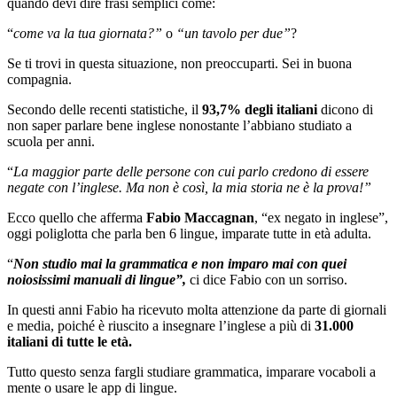
quando devi dire frasi semplici come:
“
come va la tua giornata?”
o
“un tavolo per due”
?
Se ti trovi in questa situazione, non preoccuparti. Sei in buona
compagnia.
Secondo delle recenti statistiche, il
93,7% degli italiani
dicono di
non saper parlare bene inglese nonostante l’abbiano studiato a
scuola per anni.
“
La maggior parte delle persone con cui parlo credono di essere
negate con l’inglese. Ma non è così, la mia storia ne è la prova!”
Ecco quello che afferma
Fabio Maccagnan
, “ex negato in inglese”,
oggi poliglotta che parla ben 6 lingue, imparate tutte in età adulta.
“
Non studio mai la grammatica e non imparo mai con quei
noiosissimi manuali di lingue”,
ci dice Fabio con un sorriso.
In questi anni Fabio ha ricevuto molta attenzione da parte di giornali
e media, poiché è riuscito a insegnare l’inglese a più di
31.000
italiani di tutte le età.
Tutto questo senza fargli studiare grammatica, imparare vocaboli a
mente o usare le app di lingue.