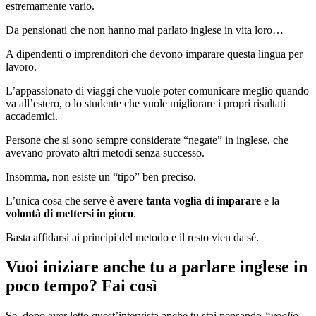
estremamente vario.
Da pensionati che non hanno mai parlato inglese in vita loro…
A dipendenti o imprenditori che devono imparare questa lingua per
lavoro.
L’appassionato di viaggi che vuole poter comunicare meglio quando
va all’estero, o
lo studente che vuole migliorare i propri risultati
accademici.
Persone che si sono sempre considerate “negate” in inglese, che
avevano provato altri metodi senza successo.
Insomma, non esiste un “tipo” ben preciso.
L’unica cosa che serve è
avere tanta voglia di imparare
e la
volontà di mettersi in gioco
.
Basta affidarsi ai principi del metodo e il resto vien da sé.
Vuoi iniziare anche tu a parlare inglese in
poco tempo? Fai così
Se, dopo aver letto quest’intervista anche tu stai pensando
“voglio