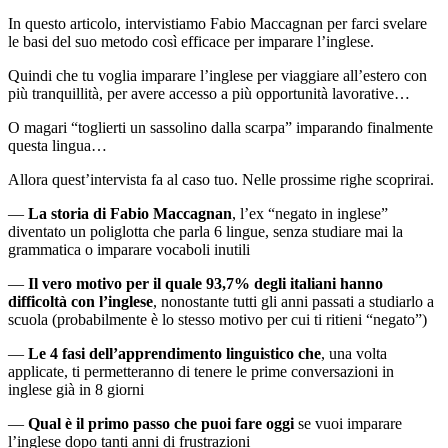
In questo articolo, intervistiamo Fabio Maccagnan per farci svelare
le basi del suo metodo così efficace per imparare l’inglese.
Quindi che tu voglia imparare l’inglese per viaggiare all’estero con
più tranquillità, per avere accesso a più opportunità lavorative…
O magari “toglierti un sassolino dalla scarpa” imparando finalmente
questa lingua…
Allora quest’intervista fa al caso tuo. Nelle prossime righe scoprirai.
—
La storia di Fabio Maccagnan
, l’ex “negato in inglese”
diventato un poliglotta che parla 6 lingue, senza studiare mai la
grammatica o imparare vocaboli inutili
—
Il vero motivo per il quale 93,7% degli italiani hanno
difficoltà con l’inglese
, nonostante tutti gli anni passati a studiarlo a
scuola (probabilmente è lo stesso motivo per cui ti ritieni “negato”)
—
Le 4 fasi dell’apprendimento linguistico che
, una volta
applicate, ti permetteranno di tenere le prime conversazioni in
inglese già in 8 giorni
—
Qual è il primo passo che puoi fare oggi
se vuoi imparare
l’inglese dopo tanti anni di frustrazioni