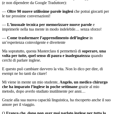
(e non dipendere da Google Traduttore):
—
Oltre 90 nuove utilissime parole inglesi
che potrai giocarti per
le tue prossime conversazioni!
—
L’inusuale tecnica per memorizzare nuove parole
e
imprimerle nella tua mente in modo indelebile… senza sforzo!
—
Come trasformare l’apprendimento dell’inglese
in
un’esperienza coinvolgente e divertente
Ma sopratutto, questa Masterclass ti permetterà di
superare,
una
volta per tutte, quel senso di paura e inadeguatezza
quando
cerchi di parlare inglese.
E questo può cambiare davvero la vita. Non lo dico per dire, di
esempi ne ho tanti da citare!
Mi viene in mente un mio studente,
Angelo, un medico chirurgo
che ha imparato l’inglese in poche settimane
grazie al mio
metodo, dopo averlo studiato inutilmente per anni…
Grazie alla sua nuova capacità linguistica, ha riscoperto anche il suo
amore per il viaggio.
O
Franco che, dopo non aver mai parlato inglese per tutta la