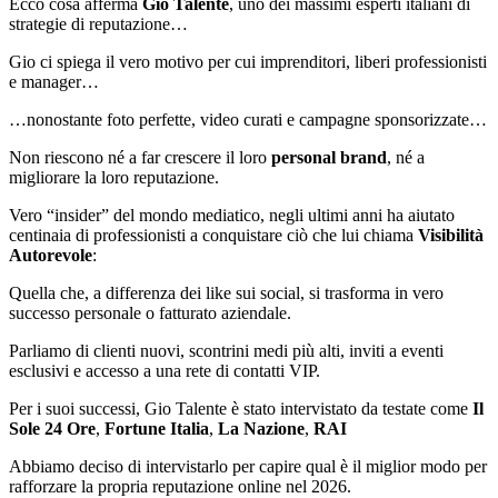
Ecco cosa afferma
Gio Talente
, uno dei massimi esperti italiani di
strategie di reputazione…
Gio ci spiega il vero motivo per cui imprenditori, liberi professionisti
e manager…
…nonostante foto perfette, video curati e campagne sponsorizzate…
Non riescono né a far crescere il loro
personal brand
, né a
migliorare la loro reputazione.
Vero “insider” del mondo mediatico, negli ultimi anni ha aiutato
centinaia di professionisti a conquistare ciò che lui chiama
Visibilità
Autorevole
:
Quella che, a differenza dei like sui social, si trasforma in vero
successo personale o fatturato aziendale.
Parliamo di clienti nuovi, scontrini medi più alti, inviti a eventi
esclusivi e accesso a una rete di contatti VIP.
Per i suoi successi, Gio Talente è stato intervistato da testate come
Il
Sole 24 Ore
,
Fortune Italia
,
La Nazione
,
RAI
Abbiamo deciso di intervistarlo per capire qual è il miglior modo per
rafforzare la propria reputazione online nel 2026.