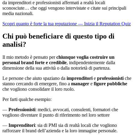
da imprenditori e professionisti affermati a realtà locali
sconosciute… che oggi vengono intervistate e citate sui principali
media nazionali.
Scopri quanto è forte la tua reputazione — Inizia il Reputation Quiz
Chi può beneficiare di questo tipo di
analisi?
Il mio metodo è pensato per
chiunque voglia costruire un
personal brand forte e credibile
, indipendentemente dalla
dimensione della sua attività o dalla notorietà di partenza.
Le persone che aiuto spaziano da
imprenditori
e
professionisti
che
stanno cercando di emergere, fino a
manager
e
figure pubbliche
che vogliono consolidare il loro ruolo.
Per farti qualche esempio:
—
Professionisti
: medici, avvocati, consulenti, formatori che
vogliono diventare il punto di riferimento nel loro settore
—
Imprenditori
: sia di PMI sia di realtà locali che vogliono
rafforzare il brand dell’azienda e la loro immagine personale.