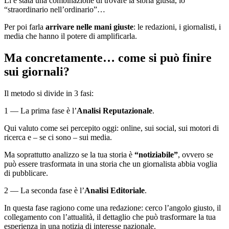
Lì è stata una combinazione di trovare la storia giusta, lo
“straordinario nell’ordinario”…
Per poi farla
arrivare nelle mani giuste
: le redazioni, i giornalisti, i
media che hanno il potere di amplificarla.
Ma concretamente… come si può finire
sui giornali?
Il metodo si divide in 3 fasi:
1 — La prima fase è l’
Analisi Reputazionale
.
Qui valuto come sei percepito oggi: online, sui social, sui motori di
ricerca e – se ci sono – sui media.
Ma soprattutto analizzo se la tua storia è
“notiziabile”
, ovvero se
può essere trasformata in una storia che un giornalista abbia voglia
di pubblicare.
2 — La seconda fase è l’
Analisi Editoriale
.
In questa fase ragiono come una redazione: cerco l’angolo giusto, il
collegamento con l’attualità, il dettaglio che può trasformare la tua
esperienza in una notizia di interesse nazionale.