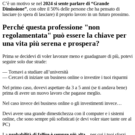
C’è un motivo se nel
2024 si sente parlare di “Grande
Dimissione”
, con oltre il 50% delle persone che ha pensato di
lasciare (o spera di lasciare) il proprio lavoro in un futuro prossimo.
Perché questa professione "non
regolamentata" può essere la chiave per
una vita più serena e prospera?
Prima se decidevi di voler lavorare meno e guadagnare di più, potevi
seguire solo due strade:
— Tornavi a studiare all’università
— Cercavi di iniziare un business online o investire i tuoi risparmi
Nel primo caso, dovevi aspettare da 3 a 5 anni (se ti andava bene)
prima di avere un nuovo lavoro che pagasse meglio.
Nel caso invece dei business online o gli investimenti invece…
Devi avere una grande dimestichezza con il computer e i sistemi
online, che sono sempre più sofisticati (e devi voler stare tante ore al
PC)
La
probabilità di fallire è sempre più alta
…per cui i tuoi sforzi