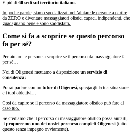
E più di
60 sedi sul territorio italiano.
In poche parole, siamo specializzati nell’aiutare le persone a partire
da ZERO e diventare massaggiatori olistici capaci, indipendenti, che
guadagnano bene e sono soddisfatti.
Come si fa a scoprire se questo percorso
fa per sé?
Per aiutare le persone a scoprire se il percorso da massaggiatore fa
per sé…
Noi di Oligenesi mettiamo a disposizione
un servizio di
consulenza:
Potrai parlare con un
tutor di Oligenesi
, spiegargli la tua situazione
e i tuoi obiettivi…
Così da capire se il percorso da massaggiatore olistico può fare al
caso tuo.
Se crediamo che il percorso di massaggiatore olistico possa aiutarti,
ti
proporremo uno dei nostri percorso completi Oligenesi
(tutto
questo senza impegno ovviamente).