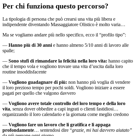
Per chi funziona questo percorso?
La tipologia di persona che può crearsi una vita più libera e
indipendente diventando Massaggiatore Olistico è molto varia…
Ma se vogliamo andare più nello specifico, ecco il “profilo tipo”:
—
Hanno più di 30 anni
e hanno almeno 5/10 anni di lavoro alle
spalle;
—
Sono stufi di rimandare la felicità nella loro vita:
hanno capito
che il tempo vola e vogliono trovare una vita d’uscita dalla loro
routine insoddisfacente
—
Vogliono guadagnare di più:
non hanno più voglia di vendere
il loro prezioso tempo per pochi soldi. Vogliono iniziare a essere
pagati per quello che valgono davvero
—
Vogliono avere totale controllo del loro tempo e della loro
vita
, senza dover obbedire a capi ingrati o clienti fastidiosi…
organizzando il loro calendario e la giornata come meglio credono
—
Vogliono fare un lavoro che li gratifica e li appaga
profondamente
… sentendosi dire “
grazie, mi hai davvero aiutato”
da più persone ogni giorno