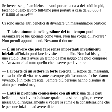
Se invece sei più ambizioso e vuoi portarti a casa dei soldi in più,
facendo questo lavoro full-time puoi portarti a casa da €8.000 a
€10.000 al mese!**
Ci sono anche altri benefici di diventare un massaggiatore olistico:
—
Totale autonomia nella gestione del tuo tempo:
puoi
organizzare le tue giornate come vuoi. Non hai voglia di lavorare?
Non prendi appuntamenti. Nessuno ti rincorre
—
È un lavoro che puoi fare senza importanti investimenti
iniziali
: all’inizio puoi fare le visite a domicilio. Non hai bisogno di
uno studio. Basta avere un lettino da massaggio che puoi comprare
su Amazon e hai tutto quello che ti serve per lavorare
—
Fai parte di un settore in forte crescita
: il settore dei massaggi,
causa lo stile di vita stressante e sempre più “sconnesso” che stiamo
vivendo, è in forte crescita. Sempre più persone hanno bisogno di
aiuto per sentirsi meglio
—
Entri in profonda connessione con gli altri
: una delle parti
belle di questo lavoro è aiutare qualcuno a stare meglio, ricevere
messaggi di ringraziamento e vedere la stima e la considerazione che
le persone iniziano ad avere di te