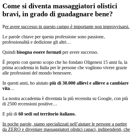
Come si diventa massaggiatori olistici
bravi, in grado di guadagnare bene?
P
er avere successo in questo campo è importante non improvvisarsi.
Le parole chiave per questa professione sono passione,
professionalità e dedizione gli altri…
Quindi
bisogna essere formati
per avere successo.
È proprio con questo scopo che ho fondato Oligenesi 15 anni fa, la
prima accademia in Italia per le persone che vogliono vivere grazie
alle professioni del mondo benessere.
In questi anni, ho aiutato
più di 30.000 allievi e allieve a cambiare
vita
…
La nostra accademia è diventata la più recensita su Google, con più
di 2500 recensioni positive…
E più di
60 sedi sul territorio italiano.
In poche parole, siamo specializzati nell’aiutare le persone a partire
da ZERO e diventare massaggiatori olistici capaci, indipendenti, che