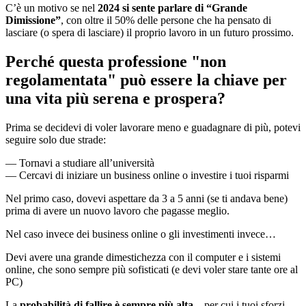
C’è un motivo se nel
2024 si sente parlare di “Grande
Dimissione”
, con oltre il 50% delle persone che ha pensato di
lasciare (o spera di lasciare) il proprio lavoro in un futuro prossimo.
Perché questa professione "non
regolamentata" può essere la chiave per
una vita più serena e prospera?
Prima se decidevi di voler lavorare meno e guadagnare di più, potevi
seguire solo due strade:
— Tornavi a studiare all’università
— Cercavi di iniziare un business online o investire i tuoi risparmi
Nel primo caso, dovevi aspettare da 3 a 5 anni (se ti andava bene)
prima di avere un nuovo lavoro che pagasse meglio.
Nel caso invece dei business online o gli investimenti invece…
Devi avere una grande dimestichezza con il computer e i sistemi
online, che sono sempre più sofisticati (e devi voler stare tante ore al
PC)
La
probabilità di fallire è sempre più alta
…per cui i tuoi sforzi