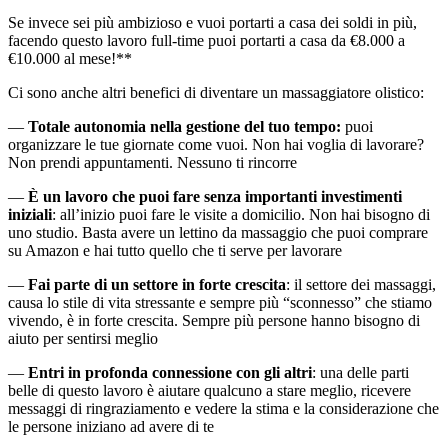
Se invece sei più ambizioso e vuoi portarti a casa dei soldi in più,
facendo questo lavoro full-time puoi portarti a casa da €8.000 a
€10.000 al mese!**
Ci sono anche altri benefici di diventare un massaggiatore olistico:
—
Totale autonomia nella gestione del tuo tempo:
puoi
organizzare le tue giornate come vuoi. Non hai voglia di lavorare?
Non prendi appuntamenti. Nessuno ti rincorre
—
È un lavoro che puoi fare senza importanti investimenti
iniziali
: all’inizio puoi fare le visite a domicilio. Non hai bisogno di
uno studio. Basta avere un lettino da massaggio che puoi comprare
su Amazon e hai tutto quello che ti serve per lavorare
—
Fai parte di un settore in forte crescita
: il settore dei massaggi,
causa lo stile di vita stressante e sempre più “sconnesso” che stiamo
vivendo, è in forte crescita. Sempre più persone hanno bisogno di
aiuto per sentirsi meglio
—
Entri in profonda connessione con gli altri
: una delle parti
belle di questo lavoro è aiutare qualcuno a stare meglio, ricevere
messaggi di ringraziamento e vedere la stima e la considerazione che
le persone iniziano ad avere di te