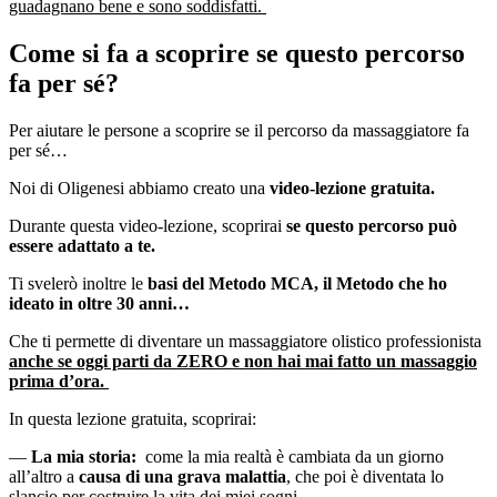
guadagnano bene e sono soddisfatti.
Come si fa a scoprire se questo percorso
fa per sé?
Per aiutare le persone a scoprire se il percorso da massaggiatore fa
per sé…
Noi di Oligenesi abbiamo creato una
video-lezione gratuita.
Durante questa video-lezione, scoprirai
se questo percorso può
essere adattato a te.
Ti svelerò inoltre le
basi del Metodo MCA, il Metodo che ho
ideato in oltre 30 anni…
Che ti permette di diventare un massaggiatore olistico professionista
anche se oggi parti da ZERO e non hai mai fatto un massaggio
prima d’ora.
In questa lezione gratuita, scoprirai:
—
La mia storia:
come la mia realtà è cambiata da un giorno
all’altro a
causa di una grava malattia
, che poi è diventata lo
slancio per costruire la vita dei miei sogni