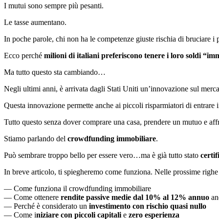
I mutui sono sempre più pesanti.
Le tasse aumentano.
In poche parole, chi non ha le competenze giuste rischia di bruciare i p
Ecco perché
milioni di italiani preferiscono tenere i loro soldi “im
Ma tutto questo sta cambiando…
Negli ultimi anni, è arrivata dagli Stati Uniti un’innovazione sul mer
Questa innovazione permette anche ai piccoli risparmiatori di entrare in 
Tutto questo senza dover comprare una casa, prendere un mutuo e affro
Stiamo parlando del
crowdfunding immobiliare
.
Può sembrare troppo bello per essere vero…ma è già tutto stato
certi
In breve articolo, ti spiegheremo come funziona. Nelle prossime righe
— Come funziona il crowdfunding immobiliare
— Come ottenere
rendite passive medie dal 10% al 12% annuo
an
— Perché è considerato un
investimento con rischio quasi nullo
— Come i
niziare con piccoli capitali
e
zero esperienza