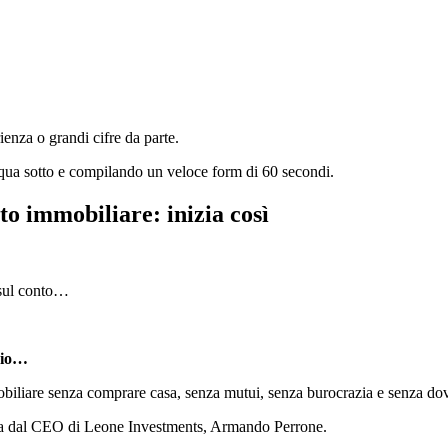
ienza o grandi cifre da parte.
 qua sotto e compilando un veloce form di 60 secondi.
to immobiliare: inizia così
 sul conto…
ario…
iliare senza comprare casa, senza mutui, senza burocrazia e senza dove
uta dal CEO di Leone Investments, Armando Perrone.