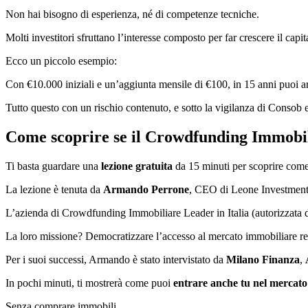
Non hai bisogno di esperienza, né di competenze tecniche.
Molti investitori sfruttano l’interesse composto per far crescere il cap
Ecco un piccolo esempio:
Con €10.000 iniziali e un’aggiunta mensile di €100, in 15 anni puoi a
Tutto questo con un rischio contenuto, e sotto la vigilanza di Consob 
Come scoprire se il Crowdfunding Immobili
Ti basta guardare una
lezione gratuita
da 15 minuti per scoprire come
La lezione è tenuta da
Armando Perrone
, CEO di Leone Investme
L’azienda di Crowdfunding Immobiliare Leader in Italia (autorizzata 
La loro missione? Democratizzare l’accesso al mercato immobiliare r
Per i suoi successi, Armando è stato intervistato da
Milano Finanza
,
In pochi minuti, ti mostrerà come puoi
entrare anche tu nel mercato
Senza comprare immobili.