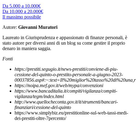
Da 5.000 a 10.000€
Da 10.000 a 20.000€
Il massimo possibile
Autore:
Giovanni Muratori
Laureato in Giurisprudenza e appassionato di finanze personali, è
stato autore per diversi anni di un blog su come gestire il proprio
denaro in maniera saggia.
Fonti
https://prestiti.segugio.it/news-prestiti/conviene-di-piu-
cessione-del-quinto-o-prestito-personale-a-giugno-2023-
00037856.asp#:~:text=Il%20miglior%20tasso%20di%20una,r
https://noipa.mef.gov.it/web/mypa/convenzioni
https://www.bancaditalia.it/compiti/vigilanza/compiti-
vigilanza/tegm/index.html
http://www.quellocheconta.gov.it/it/strumenti/bancari-
finanziari/cessione-del-quinto
https://www.simplybiz.eu/prestitionline-sul-web-tassi-medi-
dei-prestiti-oltre-7percento/