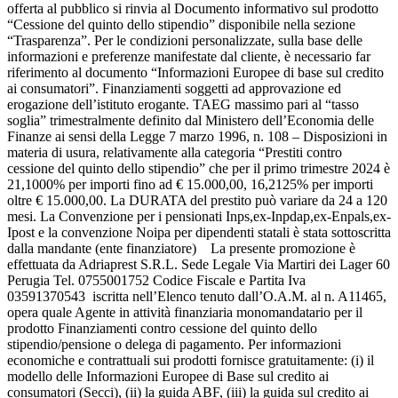
offerta al pubblico si rinvia al Documento informativo sul prodotto
“Cessione del quinto dello stipendio” disponibile nella sezione
“Trasparenza”. Per le condizioni personalizzate, sulla base delle
informazioni e preferenze manifestate dal cliente, è necessario far
riferimento al documento “Informazioni Europee di base sul credito
ai consumatori”. Finanziamenti soggetti ad approvazione ed
erogazione dell’istituto erogante. TAEG massimo pari al “tasso
soglia” trimestralmente definito dal Ministero dell’Economia delle
Finanze ai sensi della Legge 7 marzo 1996, n. 108 – Disposizioni in
materia di usura, relativamente alla categoria “Prestiti contro
cessione del quinto dello stipendio” che per il primo trimestre 2024 è
21,1000% per importi fino ad € 15.000,00, 16,2125% per importi
oltre € 15.000,00. La DURATA del prestito può variare da 24 a 120
mesi. La Convenzione per i pensionati Inps,ex-Inpdap,ex-Enpals,ex-
Ipost e la convenzione Noipa per dipendenti statali è stata sottoscritta
dalla mandante (ente finanziatore) La presente promozione è
effettuata da Adriaprest S.R.L. Sede Legale Via Martiri dei Lager 60
Perugia Tel. 0755001752 Codice Fiscale e Partita Iva
03591370543 iscritta nell’Elenco tenuto dall’O.A.M. al n. A11465,
opera quale Agente in attività finanziaria monomandatario per il
prodotto Finanziamenti contro cessione del quinto dello
stipendio/pensione o delega di pagamento. Per informazioni
economiche e contrattuali sui prodotti fornisce gratuitamente: (i) il
modello delle Informazioni Europee di Base sul credito ai
consumatori (Secci), (ii) la guida ABF, (iii) la guida sul credito ai