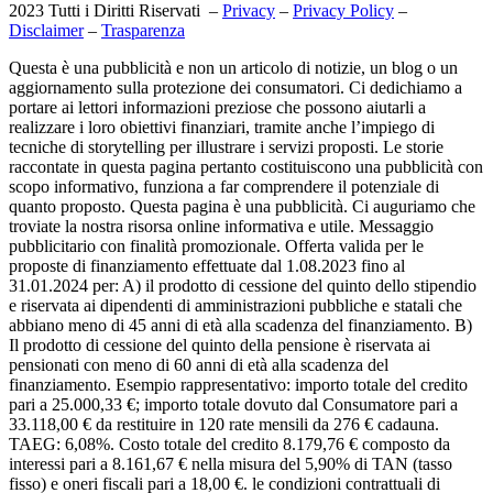
2023 Tutti i Diritti Riservati –
Privacy
–
Privacy Policy
–
Disclaimer
–
Trasparenza
Questa è una pubblicità e non un articolo di notizie, un blog o un
aggiornamento sulla protezione dei consumatori. Ci dedichiamo a
portare ai lettori informazioni preziose che possono aiutarli a
realizzare i loro obiettivi finanziari, tramite anche l’impiego di
tecniche di storytelling per illustrare i servizi proposti. Le storie
raccontate in questa pagina pertanto costituiscono una pubblicità con
scopo informativo, funziona a far comprendere il potenziale di
quanto proposto. Questa pagina è una pubblicità. Ci auguriamo che
troviate la nostra risorsa online informativa e utile. Messaggio
pubblicitario con finalità promozionale. Offerta valida per le
proposte di finanziamento effettuate dal 1.08.2023 fino al
31.01.2024 per: A) il prodotto di cessione del quinto dello stipendio
e riservata ai dipendenti di amministrazioni pubbliche e statali che
abbiano meno di 45 anni di età alla scadenza del finanziamento. B)
Il prodotto di cessione del quinto della pensione è riservata ai
pensionati con meno di 60 anni di età alla scadenza del
finanziamento. Esempio rappresentativo: importo totale del credito
pari a 25.000,33 €; importo totale dovuto dal Consumatore pari a
33.118,00 € da restituire in 120 rate mensili da 276 € cadauna.
TAEG: 6,08%. Costo totale del credito 8.179,76 € composto da
interessi pari a 8.161,67 € nella misura del 5,90% di TAN (tasso
fisso) e oneri fiscali pari a 18,00 €. le condizioni contrattuali di