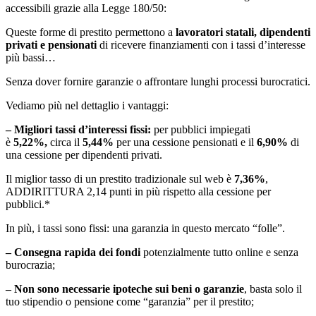
accessibili grazie alla Legge 180/50:
Queste forme di prestito permettono a
lavoratori statali, dipendenti
privati e pensionati
di ricevere finanziamenti con i tassi d’interesse
più bassi…
Senza dover fornire garanzie o affrontare lunghi processi burocratici.
Vediamo più nel dettaglio i vantaggi:
– Migliori tassi d’interessi fissi:
per pubblici impiegati
è
5,22%,
circa il
5,44%
per una cessione pensionati e il
6,90%
di
una cessione per dipendenti privati.
Il miglior tasso di un prestito tradizionale sul web è
7,36%
,
ADDIRITTURA 2,14 punti in più rispetto alla cessione per
pubblici.*
In più, i tassi sono fissi: una garanzia in questo mercato “folle”.
– Consegna rapida dei fondi
potenzialmente tutto online e senza
burocrazia;
– Non sono necessarie ipoteche sui beni o garanzie
, basta solo il
tuo stipendio o pensione come “garanzia” per il prestito;