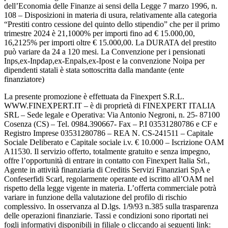
dell’Economia delle Finanze ai sensi della Legge 7 marzo 1996, n.
108 – Disposizioni in materia di usura, relativamente alla categoria
“Prestiti contro cessione del quinto dello stipendio” che per il primo
trimestre 2024 è 21,1000% per importi fino ad € 15.000,00,
16,2125% per importi oltre € 15.000,00. La DURATA del prestito
può variare da 24 a 120 mesi. La Convenzione per i pensionati
Inps,ex-Inpdap,ex-Enpals,ex-Ipost e la convenzione Noipa per
dipendenti statali è stata sottoscritta dalla mandante (ente
finanziatore)
La presente promozione è effettuata da Finexpert S.R.L.
WWW.FINEXPERT.IT – è di proprietà di FINEXPERT ITALIA
SRL – Sede legale e Operativa: Via Antonio Negroni, n. 25- 87100
Cosenza (CS) – Tel. 0984.390667- Fax – P.I 03531280786 e CF e
Registro Imprese 03531280786 – REA N. CS-241511 – Capitale
Sociale Deliberato e Capitale sociale i.v. € 10.000 – Iscrizione OAM
A11530. Il servizio offerto, totalmente gratuito e senza impegno,
offre l’opportunità di entrare in contatto con Finexpert Italia Srl.,
Agente in attività finanziaria di Creditis Servizi Finanziari SpA e
Confeserfidi Scarl, regolarmente operante ed iscritto all’OAM nel
rispetto della legge vigente in materia. L’offerta commerciale potrà
variare in funzione della valutazione del profilo di rischio
complessivo. In osservanza al D.lgs. 1/9/93 n.385 sulla trasparenza
delle operazioni finanziarie. Tassi e condizioni sono riportati nei
fogli informativi disponibili in filiale o cliccando ai seguenti link: