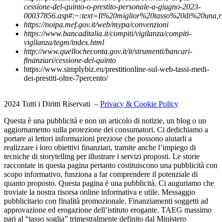
cessione-del-quinto-o-prestito-personale-a-giugno-2023-
00037856.asp#:~:text=Il%20miglior%20tasso%20di%20una,r
https://noipa.mef.gov.it/web/mypa/convenzioni
https://www.bancaditalia.it/compiti/vigilanza/compiti-
vigilanza/tegm/index.html
http://www.quellocheconta.gov.it/it/strumenti/bancari-
finanziari/cessione-del-quinto
https://www.simplybiz.eu/prestitionline-sul-web-tassi-medi-
dei-prestiti-oltre-7percento/
2024 Tutti i Diritti Riservati –
Privacy & Cookie Policy
Questa è una pubblicità e non un articolo di notizie, un blog o un
aggiornamento sulla protezione dei consumatori. Ci dedichiamo a
portare ai lettori informazioni preziose che possono aiutarli a
realizzare i loro obiettivi finanziari, tramite anche l’impiego di
tecniche di storytelling per illustrare i servizi proposti. Le storie
raccontate in questa pagina pertanto costituiscono una pubblicità con
scopo informativo, funziona a far comprendere il potenziale di
quanto proposto. Questa pagina è una pubblicità. Ci auguriamo che
troviate la nostra risorsa online informativa e utile. Messaggio
pubblicitario con finalità promozionale. Finanziamenti soggetti ad
approvazione ed erogazione dell’istituto erogante. TAEG massimo
pari al “tasso soglia” trimestralmente definito dal Ministero