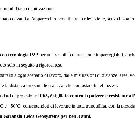
remi il tasto di attivazione.
mano davanti all’apparecchio per attivare la rilevazione, senza bisogno
o con
tecnologia P2P
per una visibilità e precisione impareggiabili, anch
nuto solo in seguito a rigorosi test.
dattarsi a ogni scenario di lavoro, dalle misurazioni di distanze, aree, 
e la distanza orizzontale esatta, anche con ostacoli nel mezzo.
tandard di protezione
IP65, è sigillato contro la polvere e resistente al
0°C e +50°C,
consentendoti di lavorare in tutta tranquillità, con la pioggi
lla Garanzia Leica Geosystems per ben 3 anni.