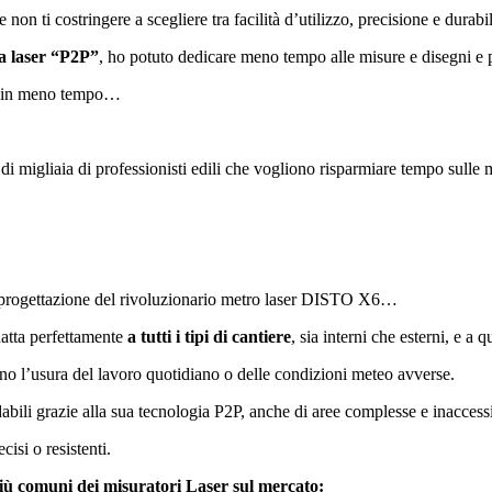
n ti costringere a scegliere tra facilità d’utilizzo, precisione e durabil
a laser “P2P”
, ho potuto dedicare meno tempo alle misure e disegni e 
ivi in meno tempo…
 migliaia di professionisti edili che vogliono risparmiare tempo sulle 
e di progettazione del rivoluzionario metro laser DISTO X6…
datta perfettamente
a tutti i tipi di cantiere
, sia interni che esterni, e a 
o l’usura del lavoro quotidiano o delle condizioni meteo avverse.
dabili grazie alla sua tecnologia P2P, anche di aree complesse e inacces
isi o resistenti.
iù comuni dei misuratori Laser sul mercato: