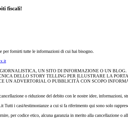
i fiscali!
e per fornirti tutte le informazioni di cui hai bisogno.
x.it
ORNALISTICA, UN SITO DI INFORMAZIONE O UN BLOG. 
ICA DELLO STORY TELLING PER ILLUSTRARE LA PORTATA
CE UN ADVERTORIAL O PUBBLICITÀ CON SCOPO INFORMA
ancellazione o riduzione del debito con le nostre idee, informazioni, str
it Tutti i casi/testimonianze a cui si fa riferimento qui sono solo rappr
nire, per codice etico, alcuna garanzia in merito alla cancellazione o al