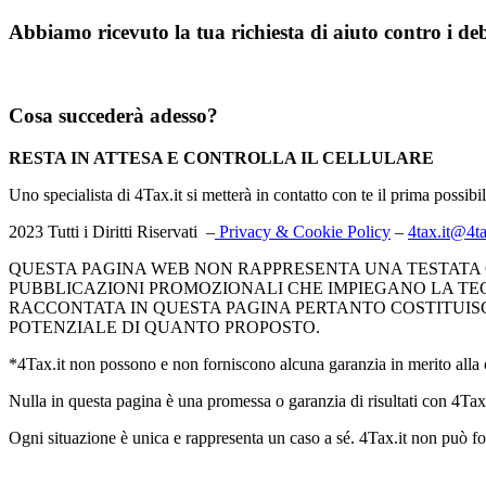
Abbiamo ricevuto la tua richiesta di aiuto contro i debit
Cosa succederà adesso?
RESTA IN ATTESA E CONTROLLA IL CELLULARE
Uno specialista di 4Tax.it si metterà in contatto con te il prima possibil
2023 Tutti i Diritti Riservati –
Privacy & Cookie Policy
–
4tax.it@4ta
QUESTA PAGINA WEB NON RAPPRESENTA UNA TESTATA GI
PUBBLICAZIONI PROMOZIONALI CHE IMPIEGANO LA TECN
RACCONTATA IN QUESTA PAGINA PERTANTO COSTITUIS
POTENZIALE DI QUANTO PROPOSTO.
*4Tax.it non possono e non forniscono alcuna garanzia in merito alla c
Nulla in questa pagina è una promessa o garanzia di risultati con 4Tax.
Ogni situazione è unica e rappresenta un caso a sé. 4Tax.it non può for